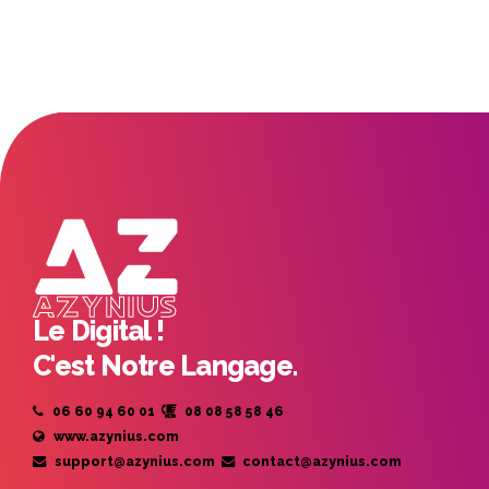
Le Digital !
C'est Notre Langage.
06 60 94 60 01
08 08 58 58 46
www.azynius.com
support@azynius.com
contact@azynius.com