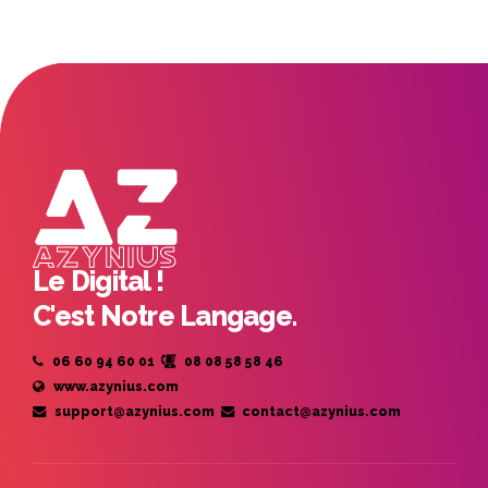
Le Digital !
C'est Notre Langage.
06 60 94 60 01
08 08 58 58 46
www.azynius.com
support@azynius.com
contact@azynius.com