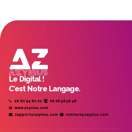
Le Digital !
C'est Notre Langage.
06 60 94 60 01
08 08 58 58 46
www.azynius.com
support@azynius.com
contact@azynius.com