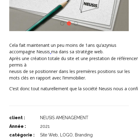
Cela
fait
maintenant
un
peu
moins
de
1ans qu’azynius
accompagne Neusis
ma
dans
sa
stratégie
web
.
.
Après
une
création
totale
du
site
et
une
prestation
de
référence
permis
à
neusis
de
se
positionner
dans
les
premières
positions
sur
les
mots clés
en
rapport
avec
l’immobilier
.
C’est
donc
tout
naturellement
que
la
société
Neusis
nous
a
conf
client :
NEUSIS AMENAGEMENT
Année :
2021
catégorie :
Site Web, LOGO, Branding